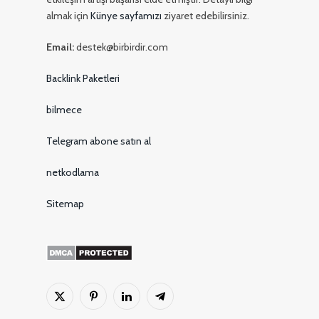
almak için
Künye sayfamızı
ziyaret edebilirsiniz.
Email:
destek@birbirdir.com
Backlink Paketleri
bilmece
Telegram abone satın al
netkodlama
Sitemap
X
Pinterest'in
LinkedIn
Telgraf
(Twitter)