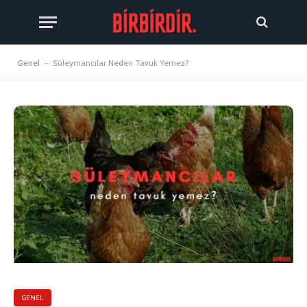
Genel
-
Süleymancılar Neden Tavuk Yemez?
GENEL