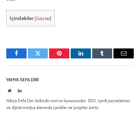
İçindekiler
[
Göster
]
Facebook
Twitter
Pinterest'in
LinkedIn
Tumblr
E-
posta
YAHYA SEFA DIRI
İnternet
LinkedIn
sitesi
Yahya Sefa Diri, birbirdir.com'un kurucusudur. SEO, içerik pazarlaması
ve dijital medya alanında içerikler ve projeler üretir.